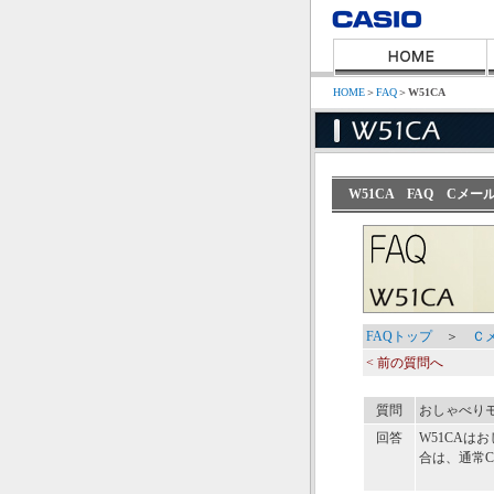
HOME
＞
FAQ
＞
W51CA
W51CA FAQ C
FAQトップ
＞
Ｃ
< 前の質問へ
質問
おしゃべり
回答
W51CA
合は、通常