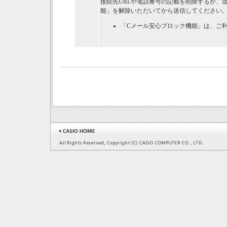
接続先URLや電話番号の記載を削除するか、
能」を解除いただいてから送信してください
「Cメール安心ブロック機能」は、ご