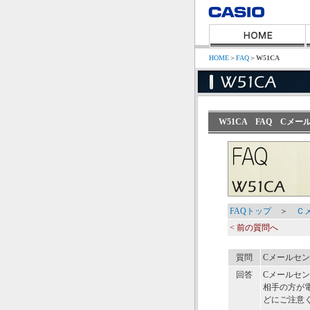
HOME
＞
FAQ
＞
W51CA
W51CA FAQ C
FAQトップ
＞
Ｃ
< 前の質問へ
質問
Cメールセ
回答
Cメールセ
相手の方が
どにご注意