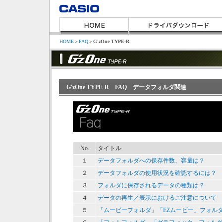
HOME
＞
FAQ
＞
G'zOne TYPE-R
G'zOne TYPE-R FAQ データフォルダ関連
No.
タイトル
１
データフォルダへの保存件数、容量は？
２
データフォルダの使用状況を確認するには？
３
フォルダに保存されるデータの種類は？
４
データの再生／表示におけるご注意について
５
「ムービーフォルダ」「EZムービー」フォル