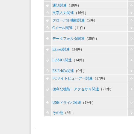
通話関連
（19件）
文字入力関連
（16件）
グローバル機能関連
（5件）
Cメール関連
（11件）
データフォルダ関連
（20件）
EZweb関連
（34件）
LISMO 関連
（14件）
EZ FeliCa関連
（9件）
PCサイトビューアー関連
（17件）
便利な機能・アクセサリ関連
（27件）
USBドライバ関連
（17件）
その他
（3件）