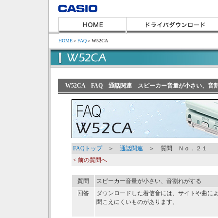
HOME
＞
FAQ
＞
W52CA
W52CA FAQ 通話関連 スピーカー音量が小さい、音
FAQトップ
＞
通話関連
＞ 質問 Ｎｏ．２１
< 前の質問へ
質問
スピーカー音量が小さい、音割れがする
回答
ダウンロードした着信音には、サイトや曲に
聞こえにくいものがあります。