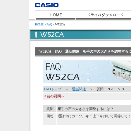
HOME
＞
FAQ
＞
W52CA
W52CA FAQ 通話関連 相手の声の大きさを調整する
FAQトップ
＞
通話関連
＞ 質問 Ｎｏ．２０
< 前の質問へ
質問
相手の声の大きさを調整するには？
回答
通話中にカーソルキー上下を押して調節して