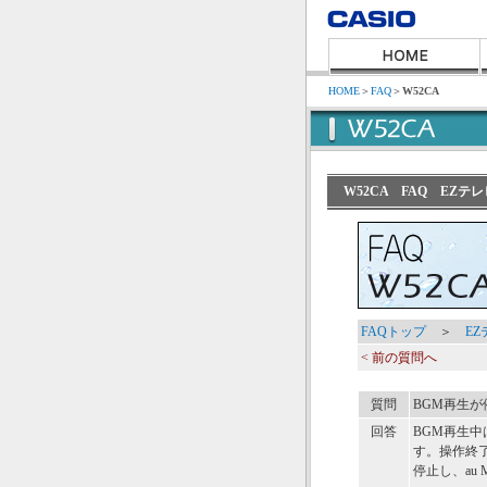
HOME
＞
FAQ
＞
W52CA
W52CA FAQ EZ
FAQトップ
＞
E
< 前の質問へ
質問
BGM再生
回答
BGM再生
す。操作終
停止し、au 