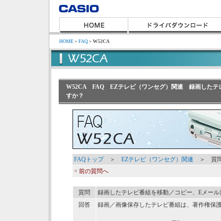
HOME
＞
FAQ
＞
W52CA
W52CA FAQ EZテレビ（ワンセグ）関連 録画した
すか？
FAQトップ
＞
EZテレビ（ワンセグ）関連
＞ 質問
< 前の質問へ
質問
録画したテレビ番組を移動／コピー、Eメール
回答
録画／画像保存したテレビ番組は、著作権保