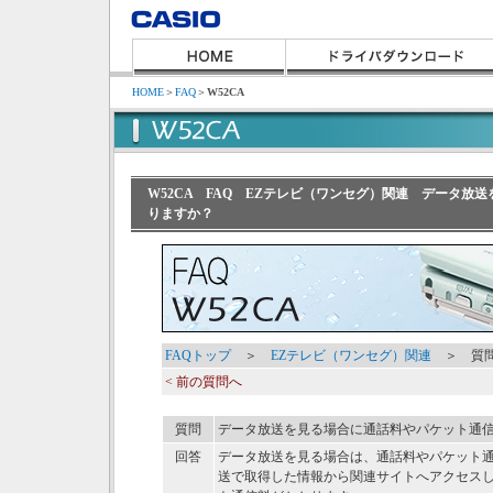
HOME
＞
FAQ
＞
W52CA
W52CA FAQ EZテレビ（ワンセグ）関連 データ放
りますか？
FAQトップ
＞
EZテレビ（ワンセグ）関連
＞ 質問
< 前の質問へ
質問
データ放送を見る場合に通話料やパケット通
回答
データ放送を見る場合は、通話料やパケット
送で取得した情報から関連サイトへアクセスし