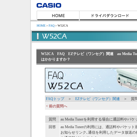
HOME
＞
FAQ
＞
W52CA
W52CA FAQ EZテレビ（ワンセグ）関連 au Media
はかかりますか？
FAQトップ
＞
EZテレビ（ワンセグ）関連
＞ 質問
< 前の質問へ
質問
au Media Tunerを利用する場合に通話料
回答
au Media Tunerの利用には、通話料や
お知らせリンク､通信を利用したデータ放送の