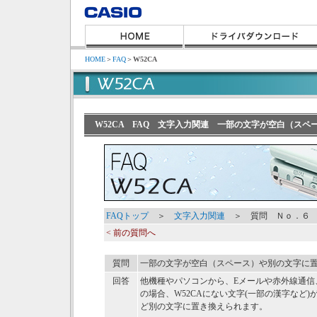
HOME
＞
FAQ
＞
W52CA
W52CA FAQ 文字入力関連 一部の文字が空白（ス
FAQトップ
＞
文字入力関連
＞ 質問 Ｎｏ．６
< 前の質問へ
質問
一部の文字が空白（スペース）や別の文字に
回答
他機種やパソコンから、Eメールや赤外線通信
の場合、W52CAにない文字(一部の漢字など
ど別の文字に置き換えられます。