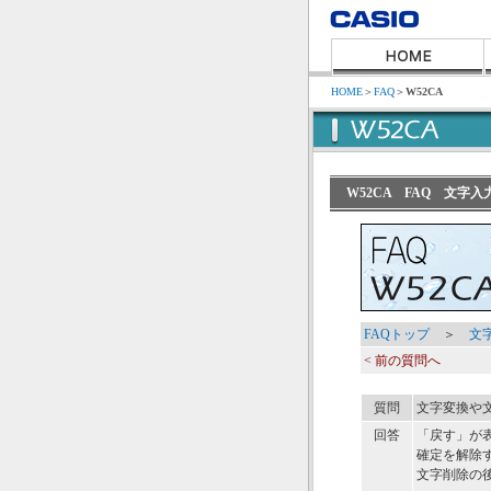
HOME
＞
FAQ
＞
W52CA
W52CA FAQ 文
FAQトップ
＞
文
< 前の質問へ
質問
文字変換や
回答
「戻す」が
確定を解除
文字削除の