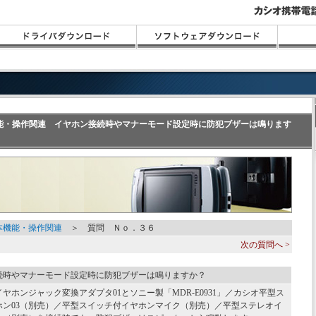
本機能・操作関連 イヤホン接続時やマナーモード設定時に防犯ブザーは鳴ります
本機能・操作関連
＞ 質問 Ｎｏ．３６
次の質問へ >
続時やマナーモード設定時に防犯ブザーは鳴りますか？
ヤホンジャック変換アダプタ01とソニー製「MDR-E0931」／カシオ平型ス
ホン03（別売）／平型スイッチ付イヤホンマイク（別売）／平型ステレオイ