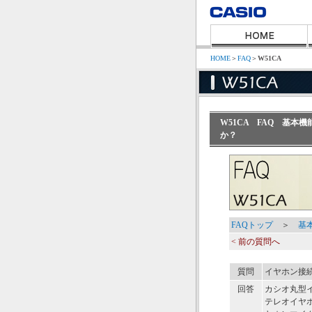
HOME
＞
FAQ
＞
W51CA
W51CA FAQ 基
か？
FAQトップ
＞
基
< 前の質問へ
質問
イヤホン接
回答
カシオ丸型イ
テレオイヤ