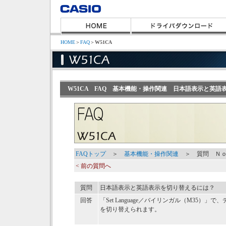
HOME
＞
FAQ
＞
W51CA
W51CA FAQ 基本機能・操作関連 日本語表示と英語
FAQトップ
＞
基本機能・操作関連
＞ 質問 Ｎｏ
< 前の質問へ
質問
日本語表示と英語表示を切り替えるには？
回答
「Set Language／バイリンガル（M35
を切り替えられます。