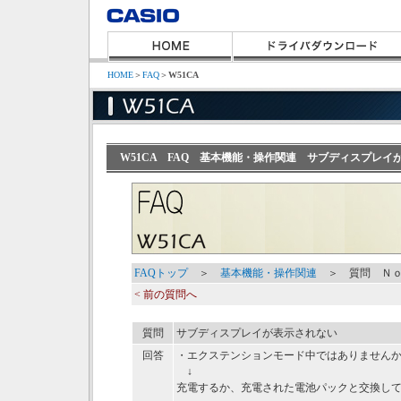
HOME
＞
FAQ
＞
W51CA
W51CA FAQ 基本機能・操作関連 サブディスプレイ
FAQトップ
＞
基本機能・操作関連
＞ 質問 Ｎｏ
< 前の質問へ
質問
サブディスプレイが表示されない
回答
・
エクステンションモード中ではありません
↓
充電するか、充電された電池パックと交換し