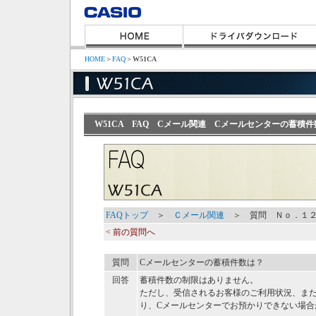
HOME
＞
FAQ
＞
W51CA
W51CA FAQ Cメール関連 Cメールセンターの蓄積
FAQトップ
＞
Ｃメール関連
＞ 質問 Ｎｏ．１
< 前の質問へ
質問
Cメールセンターの蓄積件数は？
回答
蓄積件数の制限はありません。
ただし、受信されるお客様のご利用状況、ま
り、Cメールセンターでお預かりできない場合