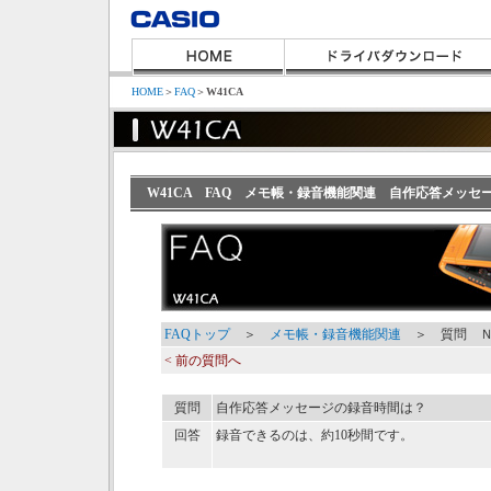
HOME
＞
FAQ
＞
W41CA
W41CA FAQ メモ帳・録音機能関連 自作応答メッセ
FAQトップ
＞
メモ帳・録音機能関連
＞ 質問 Ｎ
< 前の質問へ
質問
自作応答メッセージの録音時間は？
回答
録音できるのは、約10秒間です。