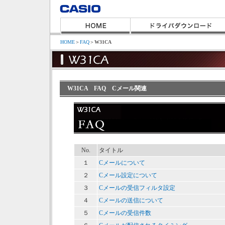
HOME
＞
FAQ
＞
W31CA
W31CA FAQ Cメール関連
No.
タイトル
１
Cメールについて
２
Cメール設定について
３
Cメールの受信フィルタ設定
４
Cメールの送信について
５
Cメールの受信件数