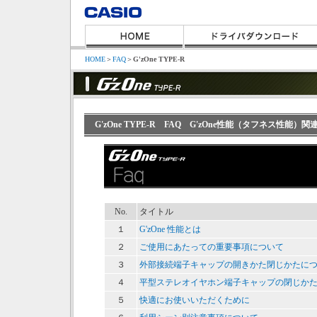
HOME
＞
FAQ
＞
G'zOne TYPE-R
G'zOne TYPE-R FAQ G'zOne性能（タフネス性能）関
No.
タイトル
１
G'zOne 性能とは
２
ご使用にあたっての重要事項について
３
外部接続端子キャップの開きかた閉じかたに
４
平型ステレオイヤホン端子キャップの閉じか
５
快適にお使いいただくために