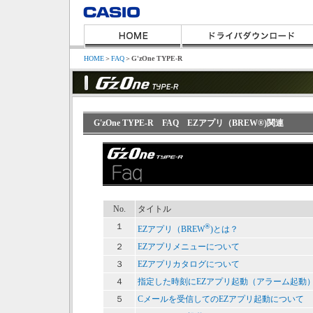
HOME
＞
FAQ
＞
G'zOne TYPE-R
G'zOne TYPE-R FAQ EZアプリ（BREW®)関連
No.
タイトル
１
®
EZアプリ（BREW
)とは？
２
EZアプリメニューについて
３
EZアプリカタログについて
４
指定した時刻にEZアプリ起動（アラーム起動
５
Cメールを受信してのEZアプリ起動について