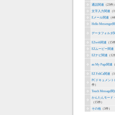
通話関連
（23件
文字入力関連
（
Eメール関連
（4
Hello Messenge
データフォルダ
EZweb関連
（15
EZムービー関連
EZナビ関連
（12
au My Page関連
EZ FeliCa関連
（
PCドキュメン
件）
Touch Message
かんたんモード
（15件）
その他
（3件）