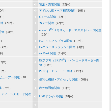
）
電池・充電関連
（12件）
19件）
アドレス帳・ペア機能関連
（10件）
4件）
Cメール関連
（12件）
r関連
（20件）
カメラ関連
（42件）
TM
microSD
メモリカード・マスストレージ関連
関連
（31件）
（35件）
件）
EZチャンネルプラス関連
（10件）
（4件）
EZニュースフラッシュ関連
（3件）
件）
au Music関連
（15件）
®
EZアプリ（BREW
) ・バーコードリーダー関
（2件）
連
（14件）
10件）
PCサイトビューアー関連
（19件）
トビューアー関連
（18
便利な機能・アクセサリ関連
（50件）
関連
（6件）
赤外線通信関連
（11件）
・ティーンズモード関連
USBドライバ関連
（18件）