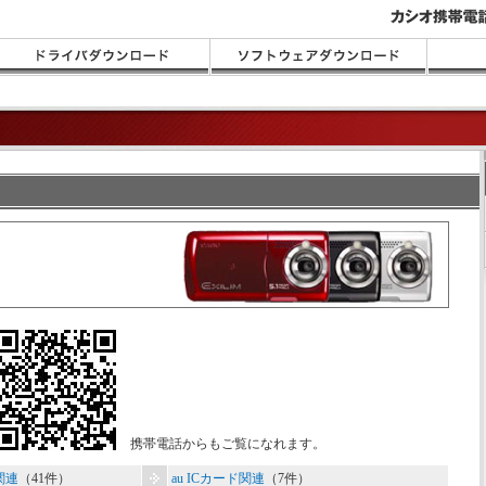
携帯電話からもご覧になれます。
関連
（41件）
au ICカード関連
（7件）