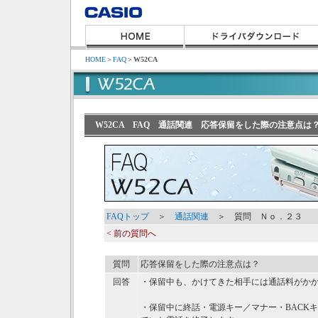
HOME
＞
FAQ
＞
W52CA
W52CA FAQ 通話関連 応答保留をした際の注意点は
FAQトップ
＞
通話関連
＞ 質問 Ｎｏ．２３
< 前の質問へ
質問
応答保留をした際の注意点は？
回答
・保留中も、かけてきた相手には通話料がか
・保留中に終話・電源キー／マナー・BACK