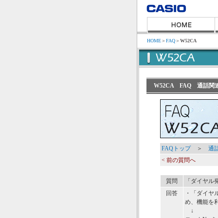
HOME
＞
FAQ
＞
W52CA
W52CA FAQ 通
FAQトップ
＞
通
< 前の質問へ
質問
「ダイヤル
回答
・
「ダイヤル
め、機能を
↓