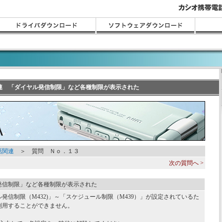
話関連 「ダイヤル発信制限」など各種制限が表示された
話関連
＞ 質問 Ｎｏ．１３
次の質問へ >
発信制限」など各種制限が表示された
発信制限（M432)」～「スケジュール制限（M439）」が設定されているた
利用することができません。