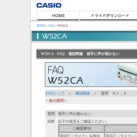
HOME
＞
FAQ
＞
W52CA
W52CA FAQ 通話関連 相手に声が届かない
FAQトップ
＞
通話関連
＞ 質問 Ｎｏ．９
< 前の質問へ
質問
相手に声が届かない
回答
以下の状況をご確認ください。
ご確認事項
送話口（マイク）を指や
送話口（マイク）