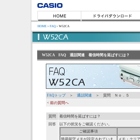
HOME
＞
FAQ
＞
W52CA
W52CA FAQ 通話関連 着信時間を延ばすには？
FAQトップ
＞
通話関連
＞ 質問 Ｎｏ．５
< 前の質問へ
質問
着信時間を延ばすには？
回答
以下の状況をご確認ください。
ご確認事項
簡易留守メモが設定されていま
メモ・クリ