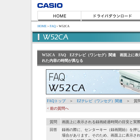
HOME
＞
FAQ
＞
W52CA
W52CA FAQ EZテレビ（ワンセグ）関連 画面上に
れた内容の時間が異なる
FAQトップ
＞
EZテレビ（ワンセグ）関連
＞ 質問
< 前の質問へ
質問
画面上に表示される録画経過時間の目安と実
回答
録画の際に、センターキー（録画開始）を押し
場合があります。そのため、画面上に表示さ