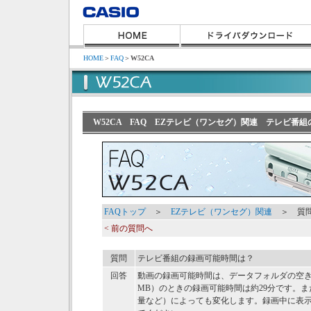
HOME
＞
FAQ
＞
W52CA
W52CA FAQ EZテレビ（ワンセグ）関連 テレビ番
FAQトップ
＞
EZテレビ（ワンセグ）関連
＞ 質問
< 前の質問へ
質問
テレビ番組の録画可能時間は？
回答
動画の録画可能時間は、データフォルダの空き
MB）のときの録画可能時間は約29分です。
量など）によっても変化します。録画中に表