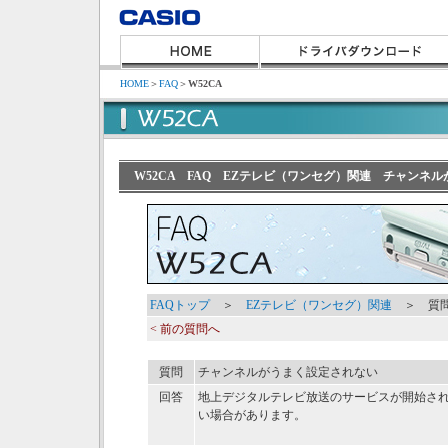
HOME
＞
FAQ
＞
W52CA
W52CA FAQ EZテレビ（ワンセグ）関連 チャンネ
FAQトップ
＞
EZテレビ（ワンセグ）関連
＞ 質問
< 前の質問へ
質問
チャンネルがうまく設定されない
回答
地上デジタルテレビ放送のサービスが開始さ
い場合があります。