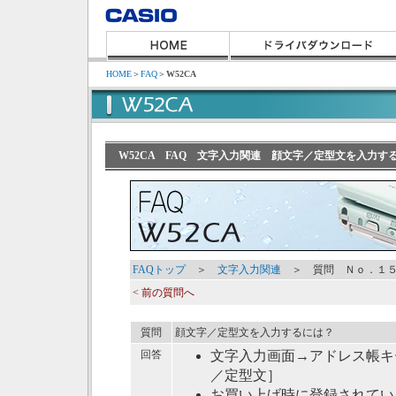
HOME
＞
FAQ
＞
W52CA
W52CA FAQ 文字入力関連 顔文字／定型文を入力す
FAQトップ
＞
文字入力関連
＞ 質問 Ｎｏ．１
< 前の質問へ
質問
顔文字／定型文を入力するには？
回答
文字入力画面→アドレス帳キ
／定型文］
お買い上げ時に登録されてい