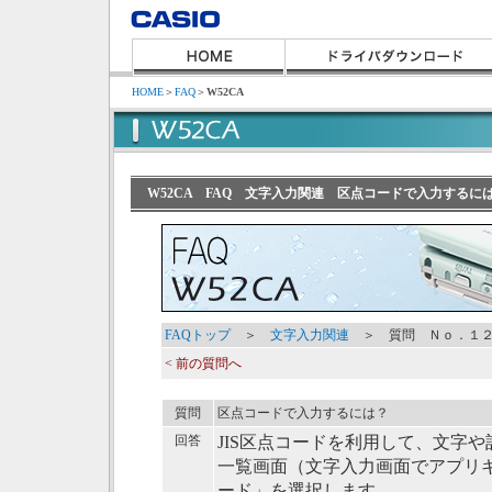
HOME
＞
FAQ
＞
W52CA
W52CA FAQ 文字入力関連 区点コードで入力するに
FAQトップ
＞
文字入力関連
＞ 質問 Ｎｏ．１
< 前の質問へ
質問
区点コードで入力するには？
回答
JIS区点コードを利用して、文字
一覧画面（文字入力画面でアプリ
ード」を選択します。