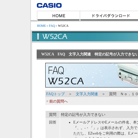
HOME
＞
FAQ
＞
W52CA
W52CA FAQ 文字入力関連 特定の記号が入力できな
FAQトップ
＞
文字入力関連
＞ 質問 Ｎｏ．１
< 前の質問へ
質問
特定の記号が入力できない
回答
EメールアドレスやEメールの件名、本文
『、。-・「」』は表示されず、入力で
ただし、EZwebをご利用の際は、Eメ