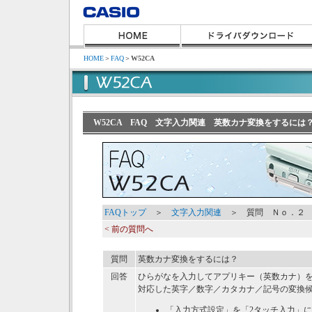
HOME
＞
FAQ
＞
W52CA
W52CA FAQ 文字入力関連 英数カナ変換をするには
FAQトップ
＞
文字入力関連
＞ 質問 Ｎｏ．２
< 前の質問へ
質問
英数カナ変換をするには？
回答
ひらがなを入力してアプリキー（英数カナ）
対応した英字／数字／カタカナ／記号の変換
「入力方式設定」を「2タッチ入力」