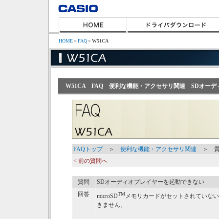
HOME
＞
FAQ
＞
W51CA
W51CA FAQ 便利な機能・アクセサリ関連 SDオー
FAQトップ
＞
便利な機能・アクセサリ関連
＞ 質
< 前の質問へ
質問
SDオーディオプレイヤーを起動できない
回答
TM
microSD
メモリカードがセットされていない
きません。