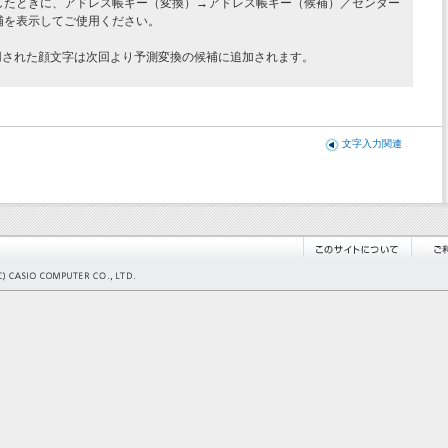
したときに、アドレス帳キー（変換）→アドレス帳キー（候補）／センター
補を表示してご使用ください。
用された顔文字は次回より予測変換の候補に追加されます。
文字入力関連