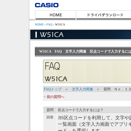
HOME
＞
FAQ
＞
W51CA
W51CA FAQ 文字入力関連 区点コードで入力するに
FAQトップ
＞
文字入力関連
＞ 質問 Ｎｏ．１
< 前の質問へ
質問
区点コードで入力するには？
回答
JIS区点コードを利用して、文字
一覧画面（文字入力画面でアプリ
ード」を選択します。