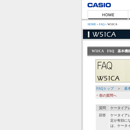
HOME
＞
FAQ
＞
W51CA
W51CA FAQ 基
FAQトップ
＞
基
< 前の質問へ
質問
ケータイア
回答
ケータイア
定が有効に
は、ケータ