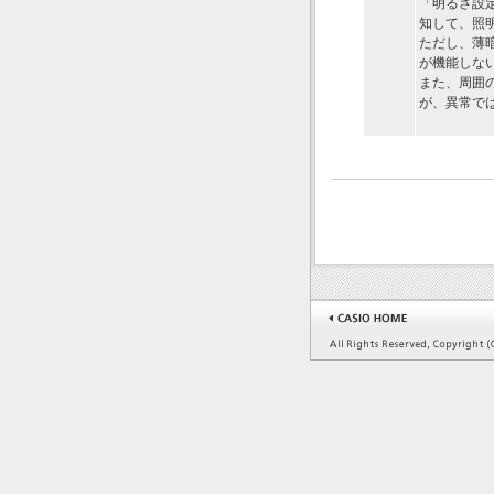
「明るさ設定
知して、照
ただし、薄
が機能しな
また、周囲
が、異常で