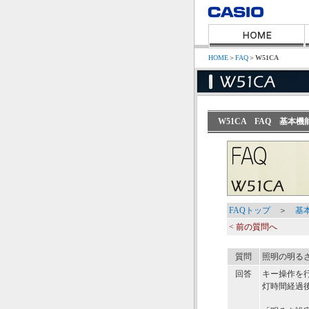
HOME
＞
FAQ
＞
W51CA
W51CA FAQ 基本
FAQトップ
＞
基
< 前の質問へ
質問
照明の明る
回答
キー操作を行
灯時間経過