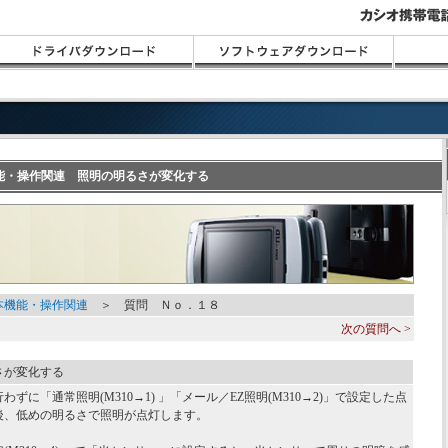
機能・操作関連 照明の明るさが変化する
本機能・操作関連
＞ 質問 Ｎｏ．１８
次の質問へ >
さが変化する
わずに「通常照明(M310→1) 」「メール／EZ照明(M310→2)」で設定した点
後、低めの明るさで照明が点灯します。