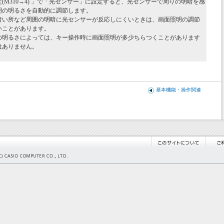
(M310→4) 」で「光センサー」に設定すると、光センサーで周りの明暗を感
明の明るさを自動的に調節します。
暗い所など周囲の明暗に光センサーが反応しにくいときは、画面照明の調節
いことがあります。
の明るさによっては、キー操作時に画面照明が多少ちらつくことがあります
はありません。
基本機能・操作関連