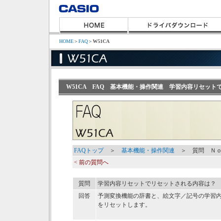
HOME
＞
FAQ
＞
W51CA
W51CA FAQ 基本機能・操作関連 学習内容リセッ
FAQトップ
＞
基本機能・操作関連
＞ 質問 Ｎｏ
< 前の質問へ
質問
学習内容リセットでリセットされる内容は？
回答
予測変換機能の辞書と、絵文字／記号の学習
をリセットします。