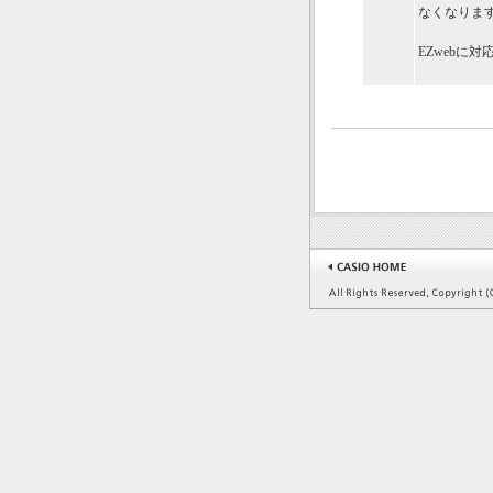
なくなりま
EZwebに