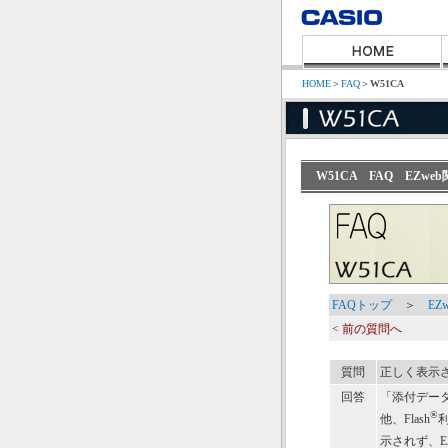
HOME
＞
FAQ
＞
W51CA
W51CA FAQ EZw
FAQトップ
＞
EZ
< 前の質問へ
質問
正しく表示
回答
「添付デー
®
他、Flash
示されず、E