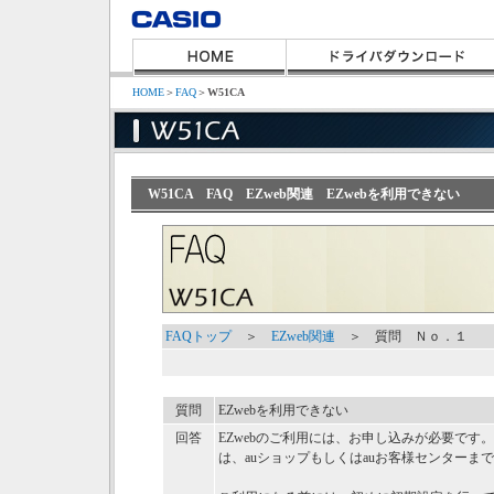
HOME
＞
FAQ
＞
W51CA
W51CA FAQ EZweb関連 EZwebを利用できない
FAQトップ
＞
EZweb関連
＞ 質問 Ｎｏ．１
質問
EZwebを利用できない
回答
EZwebのご利用には、お申し込みが必要で
は、auショップもしくはauお客様センターま