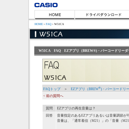
HOME
＞
FAQ
＞
W51CA
W51CA FAQ EZアプリ（BREW®)・バーコードリ
®
FAQトップ
＞
EZアプリ（BREW
)・バーコードリ
< 前の質問へ
質問
EZアプリの再生音量は？
回答
音量指定のあるEZアプリあるいは音量調節が可
音量は、「通常着信（M21）」の「音量（M2