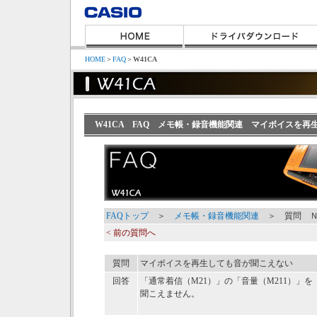
HOME
＞
FAQ
＞
W41CA
W41CA FAQ メモ帳・録音機能関連 マイボイスを再
FAQトップ
＞
メモ帳・録音機能関連
＞ 質問 Ｎ
< 前の質問へ
質問
マイボイスを再生しても音が聞こえない
回答
「通常着信（M21）」の「音量（M211）」
聞こえません。