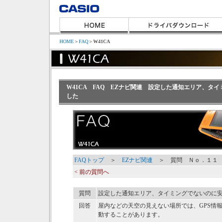
HOME
＞
FAQ
＞
W41CA
W41CA FAQ EZナビ関連 設定した通知エリア、タ
した
FAQトップ
＞
EZナビ関連
＞ 質問 Ｎｏ．１１
< 前の質問へ
質問
設定した通知エリア、タイミングでないのに
回答
屋内などの天空の見えない場所では、GPS情
動することがあります。