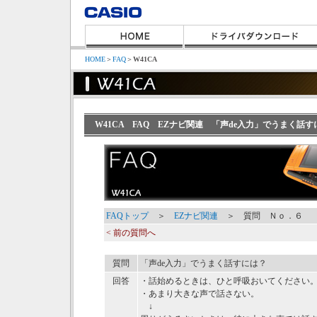
HOME
＞
FAQ
＞
W41CA
W41CA FAQ EZナビ関連 「声de入力」でうまく話す
FAQトップ
＞
EZナビ関連
＞ 質問 Ｎｏ．６
< 前の質問へ
質問
「声de入力」でうまく話すには？
回答
・話始めるときは、ひと呼吸おいてください
・あまり大きな声で話さない。
↓