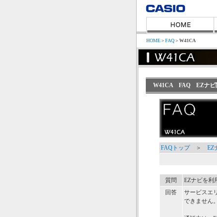
HOME
＞
FAQ
＞
W41CA
W41CA FAQ EZ
FAQトップ
＞
E
質問
EZナビを利
回答
サービスエ
できません