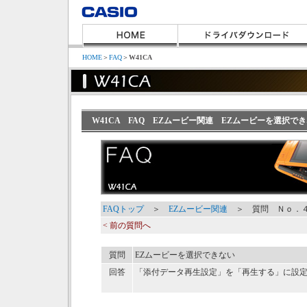
HOME
＞
FAQ
＞
W41CA
W41CA FAQ EZムービー関連 EZムービーを選択で
FAQトップ
＞
EZムービー関連
＞ 質問 Ｎｏ．
< 前の質問へ
質問
EZムービーを選択できない
回答
「添付データ再生設定」を「再生する」に設