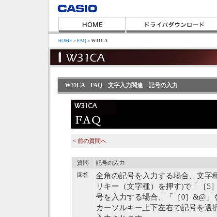
HOME
＞
FAQ
＞
W31CA
W31CA FAQ 文字入力関連 記号の入力
< 前の質問へ
質問
記号の入力
回答
全角の記号を入力する場合、文字種
リキー（文字種）を押す)で「［5
号を入力する場合、「［0］&@」
カーソルキー上下左右で記号を選択