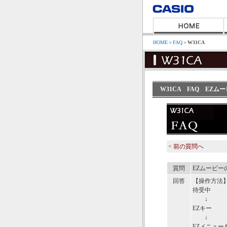
HOME
＞
FAQ
＞
W31CA
W31CA FAQ EZ
< 前の質問へ
質問
EZムービ
回答
【操作方法
待受中
↓
EZキー
↓
EZメニュー