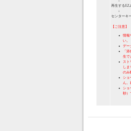
↓
再生するEZ
↓
センターキー
【ご注意】
情報
い。
デー
「添
生で
スト
しま
のみ
ショ
ん。
ショ
秒）