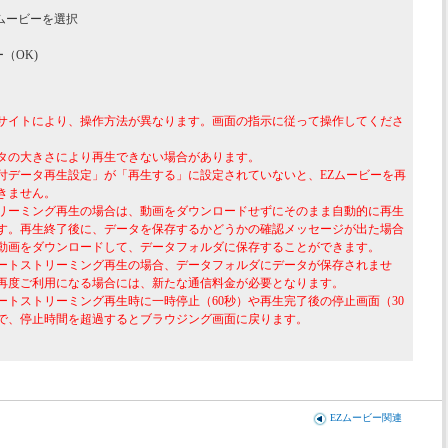
ムービーを選択
（OK)
サイトにより、操作方法が異なります。画面の指示に従って操作してくださ
タの大きさにより再生できない場合があります。
付データ再生設定」が「再生する」に設定されていないと、EZムービーを再
きません。
リーミング再生の場合は、動画をダウンロードせずにそのまま自動的に再生
す。再生終了後に、データを保存するかどうかの確認メッセージが出た場合
動画をダウンロードして、データフォルダに保存することができます。
ートストリーミング再生の場合、データフォルダにデータが保存されませ
再度ご利用になる場合には、新たな通信料金が必要となります。
ートストリーミング再生時に一時停止（60秒）や再生完了後の停止画面（30
で、停止時間を超過するとブラウジング画面に戻ります。
EZムービー関連