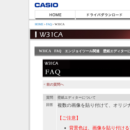
HOME
＞
FAQ
＞
W31CA
W31CA FAQ エンジョイツール関連 壁紙エディター
< 前の質問へ
質問
壁紙エディターについて
回答
複数の画像を貼り付けて、オリジ
【ご注意】
背景色は、画像を貼り付ける