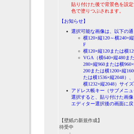
貼り付けた後で背景色を設定
色で塗りつぶされます。
【お知らせ】
選択可能な画像は、以下の通
横120×縦120～横240
F
横120×縦120または横1
VGA（横640×縦480ま
280×縦960または横960
200または横1200×縦16
たは横1536×縦2048）
横1232×縦2048）サイズ
アドレス帳キー（サブメニュ
選択すると、貼り付けた画像
エディター選択後の画面に戻
【壁紙の新規作成】
待受中
↓